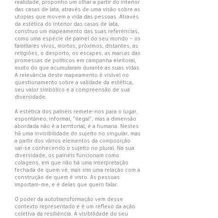
realidade, proponho um olhar a partir do interior
das casas de lata, através de uma visão sobre as
utopias que movem a vida das pessoas. Através
da estética do interior das casas de lata,
construo um mapeamento das suas referências,
como uma espécie de painel do seu mundo – os
familiares vivos, mortos, próximos, distantes, as
religiões, o desporto, os escapes, as marcas das
promessas de políticos em campanha eleitoral,
muito do que acumularam durante as suas vidas.
A relevância deste mapeamento é visível no
questionamento sobre a validade da estética,
seu valor simbólico e a compreensão de sua
diversidade.
A estética dos painéis remete-nos para o lugar,
espontâneo, informal, “ilegal”, mas a dimensão
abordada não é a territorial, é a humana. Nestes
há uma invisibilidade do sujeito no singular, mas
a partir dos vários elementos da composição
vai-se conhecendo o sujeito no plural. Na sua
diversidade, os painéis funcionam como
colagens, em que não há uma interpretação
fechada de quem vê, mas sim uma relação com a
construção de quem é visto. As pessoas
importam-me, e é delas que quero falar.
O poder da autotransformação vem desse
contexto representado e é um reflexo da ação
coletiva da resiliência. A visibilidade do seu