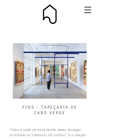
FIOS - TAPEÇARIA DE
3_EstudioPeso_CF042565_A4max.jpg
CABO VERDE
“Cabe a cada um essa tarefa, amar, divulgar,
incentivar os criadores de sonhos” é a citação