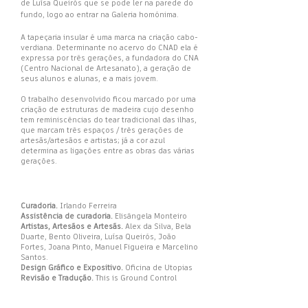
de Luísa Queirós que se pode ler na parede do
fundo, logo ao entrar na Galeria homónima.
A tapeçaria insular é uma marca na criação cabo-
verdiana. Determinante no acervo do CNAD ela é
expressa por três gerações, a fundadora do CNA
(Centro Nacional de Artesanato), a geração de
seus alunos e alunas, e a mais jovem.
O trabalho desenvolvido ficou marcado por uma
criação de estruturas de madeira cujo desenho
tem reminiscências do tear tradicional das ilhas,
que marcam três espaços / três gerações de
artesãs/artesãos e artistas; já a cor azul
determina as ligações entre as obras das várias
gerações.
Curadoria.
Irlando Ferreira
Assistência de curadoria.
Elisângela Monteiro
Artistas, Artesãos e Artesãs.
Alex da Silva, Bela
Duarte, Bento Oliveira, Luísa Queirós, João
Fortes, Joana Pinto, Manuel Figueira e Marcelino
Santos.
Design Gráfico e Expositivo.
Oficina de Utopias
Revisão e Tradução.
This is Ground Control
Agradecimento.
Adélia Borges
Montagem.
Bruno Oliveira (coord) Oficina de